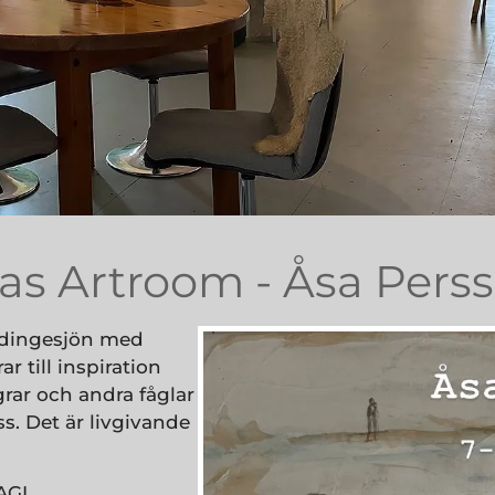
as Artroom - Åsa Pers
Tydingesjön med
 till inspiration
grar och andra fåglar
s. Det är livgivande
AGI.