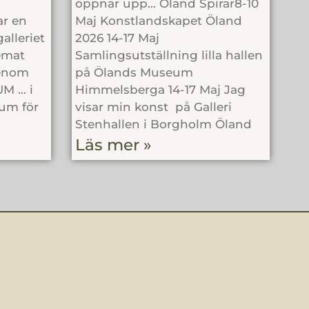
öppnar upp… Öland Spirar8-10
ar en
Maj Konstlandskapet Öland
alleriet
2026 14-17 Maj
emat
Samlingsutställning lilla hallen
genom
på Ölands Museum
UM … i
Himmelsberga 14-17 Maj Jag
rum för
visar min konst på Galleri
Stenhallen i Borgholm Öland
Läs mer »