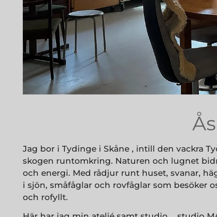
Ås
Jag bor i Tydinge i Skåne , intill den vackra 
skogen runtomkring. Naturen och lugnet bidrar
och energi. Med rådjur runt huset, svanar, hä
i sjön, småfåglar och rovfåglar som besöker os
och rofyllt.
Här har jag min ateljé samt studio…..studio M