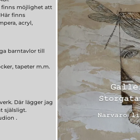
finns möjlighet att
Här finns
mpera, acryl,
a barntavlor till
öcker, tapeter m.m.
erk. Där lägger jag
själsligt.
udion .