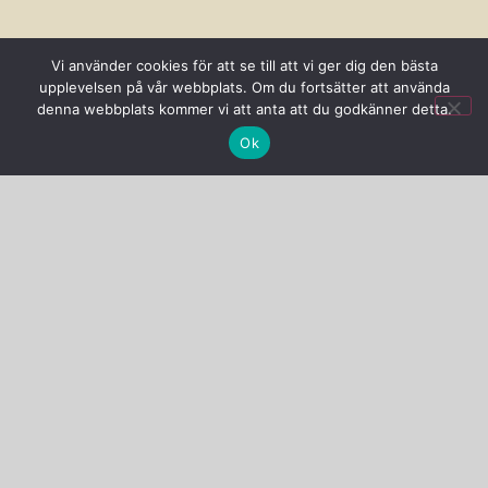
Vi använder cookies för att se till att vi ger dig den bästa
Åsa Persson
upplevelsen på vår webbplats. Om du fortsätter att använda
Tydinge 1277 J, 289 93 Broby
denna webbplats kommer vi att anta att du godkänner detta.
0768-56 89 66
Ok
info@sjalsflode.se