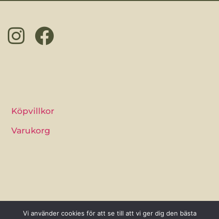
Köpvillkor
Varukorg
Åsa Persson
Vi använder cookies för att se till att vi ger dig den bästa
Tydinge 1277 J, 289 93 Broby