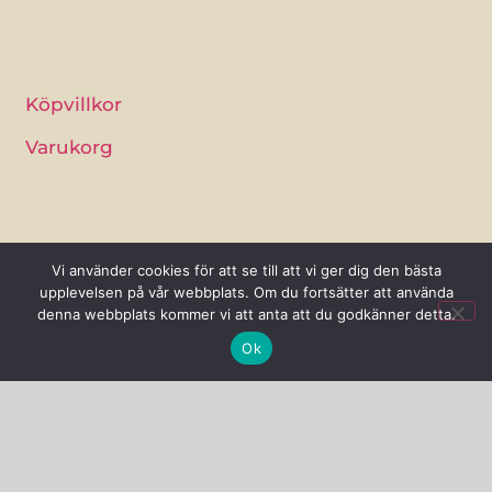
Köpvillkor
Varukorg
Vi använder cookies för att se till att vi ger dig den bästa
upplevelsen på vår webbplats. Om du fortsätter att använda
denna webbplats kommer vi att anta att du godkänner detta.
Ok
Åsa Persson
Tydinge 1277 J, 289 93 Broby
0768-56 89 66
info@sjalsflode.se