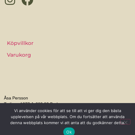
Köpvillkor
Varukorg
Åsa Persson
Tydinge 1277 J, 289 93 Broby
Vi använder cookies för att se till att vi ger dig den bästa
0768-56 89 66
upplevelsen på vår webbplats. Om du fortsätter att använda
denna webbplats kommer vi att anta att du godkänner detta.
info@sjalsflode.se
Ok