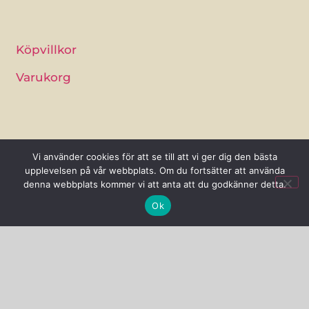
Köpvillkor
Varukorg
Vi använder cookies för att se till att vi ger dig den bästa
upplevelsen på vår webbplats. Om du fortsätter att använda
denna webbplats kommer vi att anta att du godkänner detta.
Ok
Åsa Persson
Tydinge 1277 J, 289 93 Broby
0768-56 89 66
info@sjalsflode.se