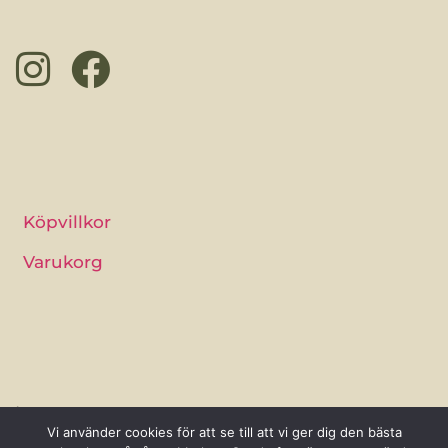
Köpvillkor
Varukorg
Åsa Persson
Vi använder cookies för att se till att vi ger dig den bästa
Tydinge 1277 J, 289 93 Broby