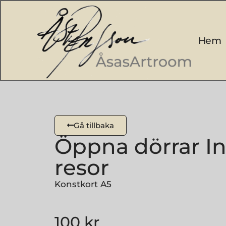
Hem
Gå tillbaka
Öppna dörrar I
resor
Konstkort A5
100
kr