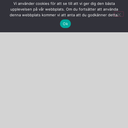
Åsa Persson
Vi använder cookies för att se till att vi ger dig den bästa
Tydinge 1277 J, 289 93 Broby
upplevelsen på vår webbplats. Om du fortsätter att använda
denna webbplats kommer vi att anta att du godkänner detta.
0768-56 89 66
Ok
info@sjalsflode.se
Copyright © 2024 - Åsa Persson